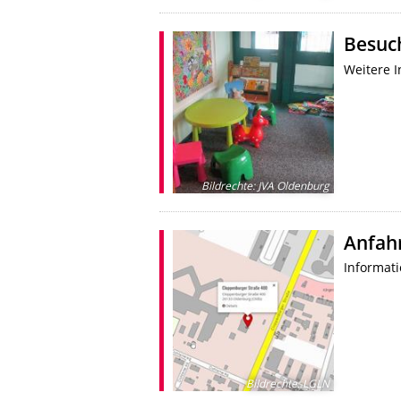
Besuc
Weitere 
Bildrechte
:
JVA Oldenburg
Anfah
Informat
Bildrechte
:
LGLN