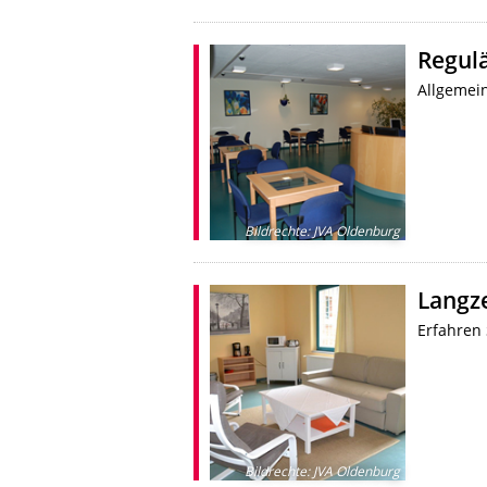
Regul
Allgemei
Bildrechte
:
JVA Oldenburg
Langze
Erfahren
Bildrechte
:
JVA Oldenburg