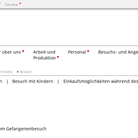
Service
Suchen
r über uns
Arbeit und
Personal
Besuchs- und Ange
Produktion
ATIONEN
BESUCH
h
Besuch mit Kindern
Einkaufsmöglichkeiten während de
 zum Gefangenenbesuch