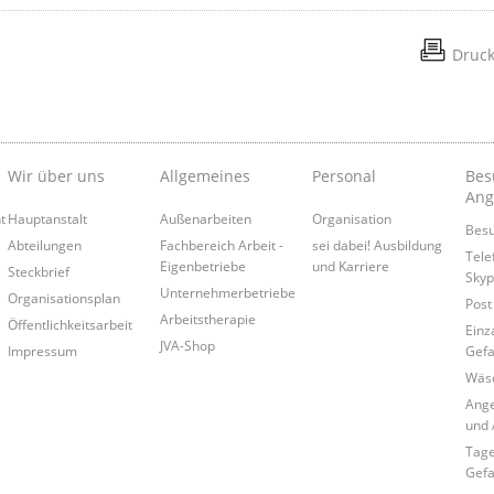
Druc
Wir über uns
Allgemeines
Personal
Bes
Ang
t
Hauptanstalt
Außenarbeiten
Organisation
Bes
Abteilungen
Fachbereich Arbeit -
sei dabei! Ausbildung
Tele
Eigenbetriebe
und Karriere
Steckbrief
Skyp
Unternehmerbetriebe
Organisationsplan
Post
Arbeitstherapie
Öffentlichkeitsarbeit
Einz
JVA-Shop
Impressum
Gef
Wäsc
Ange
und 
Tage
Gef