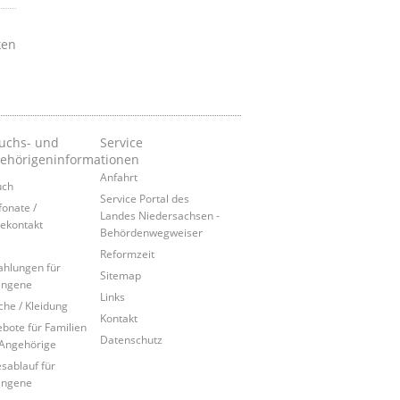
ken
uchs- und
Service
ehörigeninformationen
Anfahrt
uch
Service Portal des
fonate /
Landes Niedersachsen -
ekontakt
Behördenwegweiser
Reformzeit
ahlungen für
Sitemap
angene
Links
he / Kleidung
Kontakt
bote für Familien
Datenschutz
Angehörige
sablauf für
angene